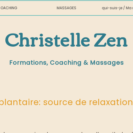
OACHING
MASSAGES
qui-suis-je / M
Christelle Zen
Formations, Coaching & Massages
06.49.46.80.98
plantaire: source de relaxation